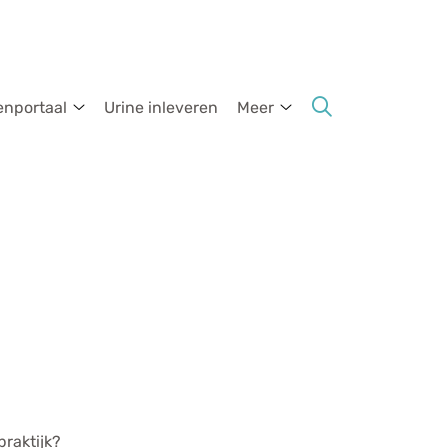
enportaal
Urine inleveren
Meer
ormatie
Patientenportaal
Meer
submenu
submenu
praktijk?