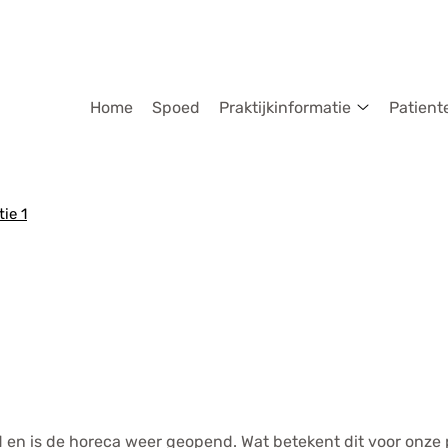
dmenu
Home
Spoed
Praktijkinformatie
Patient
Praktijkinf
submenu
ie 1
d en is de horeca weer geopend. Wat betekent dit voor onze 