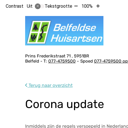
Tekst
Tekst
Contrast
Tekstgrootte
100%
Uit
verkleinen
vergroten
Hoof
met
met
10%
10%
Adresgegevens
Prins Frederikstraat
71
5951BR
Belfeld
077-4759500
Spoed
077-4759500 opt
Terug naar overzicht
Corona update
Inmiddels zijn de regels versoepeld in Nederlan