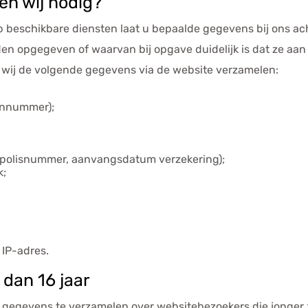
n wij nodig?
 beschikbare diensten laat u bepaalde gegevens bij ons ach
n opgegeven of waarvan bij opgave duidelijk is dat ze aan
n wij de volgende gegevens via de website verzamelen:
onnummer);
 polisnummer, aanvangsdatum verzekering);
k;
IP-adres.
dan 16 jaar
e gegevens te verzamelen over websitebezoekers die jonger z