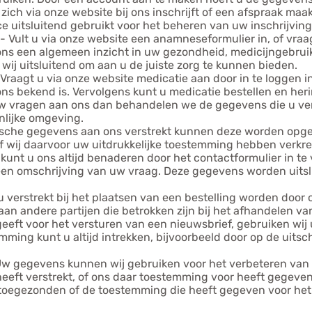
 zich via onze website bij ons inschrijft of een afspraak ma
ce uitsluitend gebruikt voor het beheren van uw inschrijvin
- Vult u via onze website een anamneseformulier in, of vraa
ns een algemeen inzicht in uw gezondheid, medicijngebruik
wij uitsluitend om aan u de juiste zorg te kunnen bieden.
 Vraagt u via onze website medicatie aan door in te loggen i
 ons bekend is. Vervolgens kunt u medicatie bestellen en her
uw vragen aan ons dan behandelen we de gegevens die u ver
nlijke omgeving.
ische gegevens aan ons verstrekt kunnen deze worden opge
 of wij daarvoor uw uitdrukkelijke toestemming hebben verkr
 kunt u ons altijd benaderen door het contactformulier in 
 een omschrijving van uw vraag. Deze gegevens worden uits
 verstrekt bij het plaatsen van een bestelling worden door 
n andere partijen die betrokken zijn bij het afhandelen van
eeft voor het versturen van een nieuwsbrief, gebruiken wi
ing kunt u altijd intrekken, bijvoorbeeld door op de uitschri
Uw gegevens kunnen wij gebruiken voor het verbeteren van o
heeft verstrekt, of ons daar toestemming voor heeft gegeven
 toegezonden of de toestemming die heeft gegeven voor het