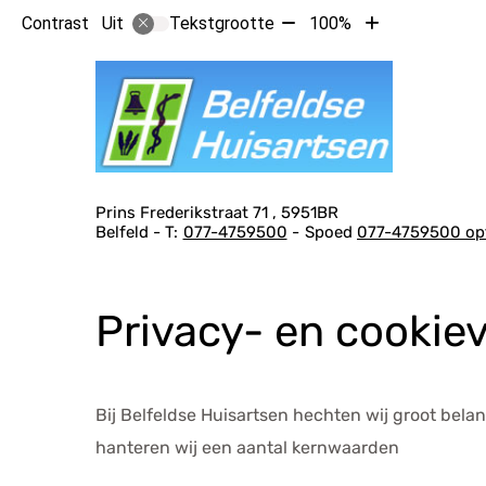
Tekst
Tekst
Contrast
Tekstgrootte
100%
Uit
verkleinen
vergroten
Hoof
met
met
10%
10%
Adresgegevens
Prins Frederikstraat
71
5951BR
Belfeld
077-4759500
Spoed
077-4759500 opt
Privacy- en cookiev
Bij Belfeldse Huisartsen hechten wij groot bel
hanteren wij een aantal kernwaarden