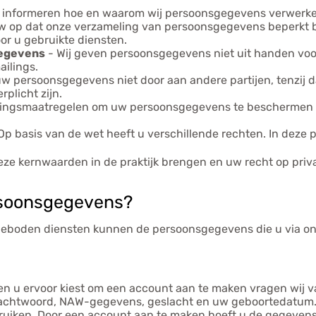
jk informeren hoe en waarom wij persoonsgegevens verwerken
uw op dat onze verzameling van persoonsgegevens beperkt bli
or u gebruikte diensten.
gegevens
- Wij geven persoonsgegevens niet uit handen voo
ilings.
w persoonsgegevens niet door aan andere partijen, tenzij d
rplicht zijn.
ingsmaatregelen om uw persoonsgegevens te beschermen en 
Op basis van de wet heeft u verschillende rechten. In deze 
 deze kernwaarden in de praktijk brengen en uw recht op pr
rsoonsgegevens?
ngeboden diensten kunnen de persoonsgegevens die u via on
en u ervoor kiest om een account aan te maken vragen wij v
 wachtwoord, NAW-gegevens, geslacht en uw geboortedatum.
uiken. Door een account aan te maken hoeft u de gegevens n