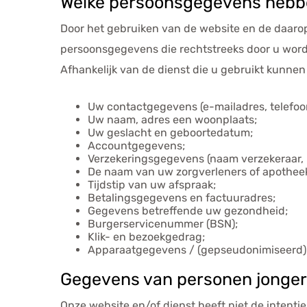
Welke persoonsgegevens hebbe
Door het gebruiken van de website en de daarop
persoonsgegevens die rechtstreeks door u worde
Afhankelijk van de dienst die u gebruikt kunne
Uw contactgegevens (e-mailadres, telefo
Uw naam, adres een woonplaats;
Uw geslacht en geboortedatum;
Accountgegevens;
Verzekeringsgegevens (naam verzekeraar,
De naam van uw zorgverleners of apothee
Tijdstip van uw afspraak;
Betalingsgegevens en factuuradres;
Gegevens betreffende uw gezondheid;
Burgerservicenummer (BSN);
Klik- en bezoekgedrag;
Apparaatgegevens / (gepseudonimiseerd) 
Gegevens van personen jonger 
Onze website en/of dienst heeft niet de intenti