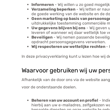
Informeren
- Wij willen u zo goed mogeli
Verzameling beperken
- Wij letten er na
de goede werking van de website en de do
Geen marketing op basis van persoons
uitdrukkelijke toestemming commerciële ma
Uw gegevens blijven bij ons
- Wij geven u
leveren of wanneer wij daar wettelijk toe ve
Beveiligen
- Wij nemen passende beveilig
opdracht persoonsgegevens verwerken.
Wij respecteren uw wettelijke rechten
- 
In deze privacyverklaring kunt u lezen hoe wij
Waarvoor gebruiken wij uw pe
Afhankelijk van de door ons via de website aa
voor de onderstaande doelen.
Beheren van uw account en profiel
- Indi
hierbij aan uw e-mailadres, zelfgekozen
bepaalde diensten op onze website te gebr