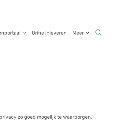
enportaal
Urine inleveren
Meer
ormatie
Patientenportaal
Meer
submenu
submenu
 privacy zo goed mogelijk te waarborgen,