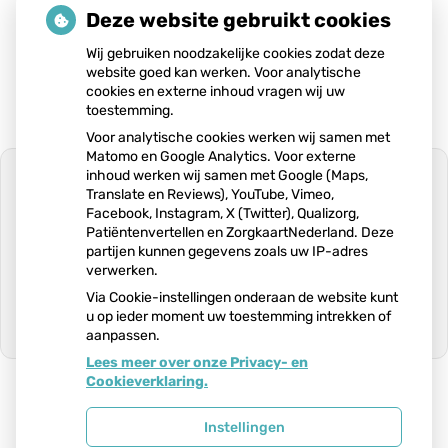
Deze website gebruikt cookies
Wij gebruiken noodzakelijke cookies zodat deze
Vragenlijst urine
website goed kan werken. Voor analytische
cookies en externe inhoud vragen wij uw
toestemming.
Voor analytische cookies werken wij samen met
Matomo en Google Analytics. Voor externe
inhoud werken wij samen met Google (Maps,
Translate en Reviews), YouTube, Vimeo,
Facebook, Instagram, X (Twitter), Qualizorg,
Patiëntenvertellen en ZorgkaartNederland. Deze
U heeft geen toestemming gegeven
partijen kunnen gegevens zoals uw IP-adres
voor
externe inhoud
die nodig is om dit
verwerken.
te zien.
Via Cookie-instellingen onderaan de website kunt
Cookie-instellingen wijzigen
u op ieder moment uw toestemming intrekken of
aanpassen.
Ga
Lees meer over onze Privacy- en
naar
Cookieverklaring.
het
begin
van
Uw Zorg Online
|
Beheer
Instellingen
de