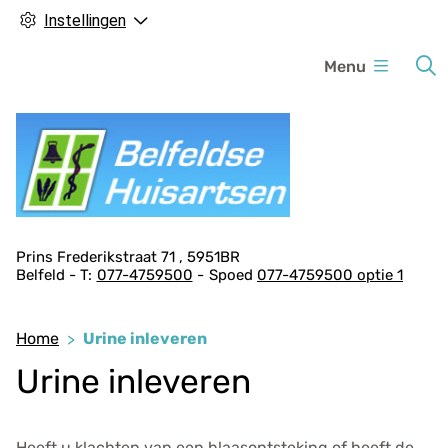
Instellingen
H
Menu
o
o
f
d
m
e
n
A
Prins Frederikstraat
71
5951BR
u
Belfeld
077-4759500
Spoed
077-4759500 optie 1
d
r
e
Home
Urine inleveren
s
Urine inleveren
g
e
g
Heeft u klachten van een blaasontsteking of heeft de