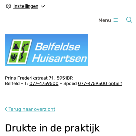
Instellingen
H
Menu
o
o
f
d
m
e
n
A
Prins Frederikstraat
71
5951BR
u
Belfeld
077-4759500
Spoed
077-4759500 optie 1
d
r
e
s
Terug naar overzicht
g
e
Drukte in de praktijk
g