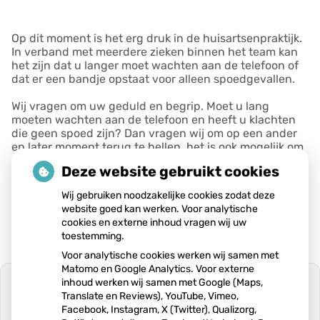
e
v
Op dit moment is het erg druk in de huisartsenpraktijk.
e
In verband met meerdere zieken binnen het team kan
n
het zijn dat u langer moet wachten aan de telefoon of
s
dat er een bandje opstaat voor alleen spoedgevallen.
Wij vragen om uw geduld en begrip. Moet u lang
moeten wachten aan de telefoon en heeft u klachten
die geen spoed zijn? Dan vragen wij om op een ander
en later moment terug te bellen, het is ook mogelijk om
een mail te sturen naar de praktijk (let op dit is niet voor
Deze website gebruikt cookies
klachten met spoed).
Publicatiedatum:
16-11-2021
Wij gebruiken noodzakelijke cookies zodat deze
website goed kan werken. Voor analytische
cookies en externe inhoud vragen wij uw
toestemming.
Voor analytische cookies werken wij samen met
Matomo en Google Analytics. Voor externe
inhoud werken wij samen met Google (Maps,
Translate en Reviews), YouTube, Vimeo,
Facebook, Instagram, X (Twitter), Qualizorg,