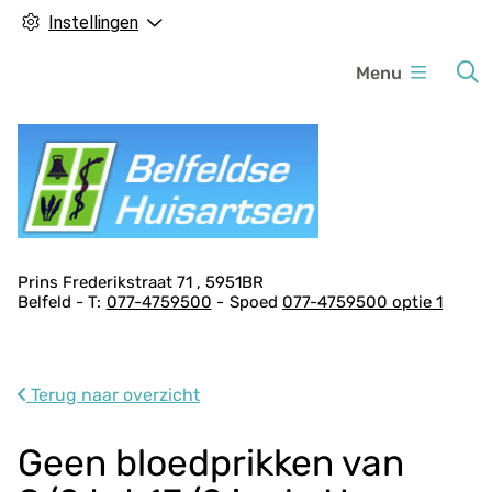
Instellingen
H
Menu
o
o
f
d
m
e
n
A
Prins Frederikstraat
71
5951BR
u
Belfeld
077-4759500
Spoed
077-4759500 optie 1
d
r
e
s
Terug naar overzicht
g
e
Geen bloedprikken van
g