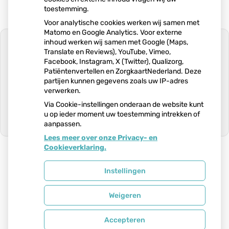
toestemming.
Voor analytische cookies werken wij samen met
Matomo en Google Analytics. Voor externe
inhoud werken wij samen met Google (Maps,
Translate en Reviews), YouTube, Vimeo,
Facebook, Instagram, X (Twitter), Qualizorg,
Patiëntenvertellen en ZorgkaartNederland. Deze
U heeft geen toestemming gegeven
partijen kunnen gegevens zoals uw IP-adres
voor
externe inhoud
die nodig is om dit
verwerken.
te zien.
Via Cookie-instellingen onderaan de website kunt
Cookie-instellingen wijzigen
u op ieder moment uw toestemming intrekken of
aanpassen.
Ga
Lees meer over onze Privacy- en
naar
Cookieverklaring.
het
begin
van
Uw Zorg Online
|
Beheer
Instellingen
de
pagin
Weigeren
Bezoek
onze
Privacy verklaring
|
Cookie-instellingen
|
Voorwaarden
facebook
Accepteren