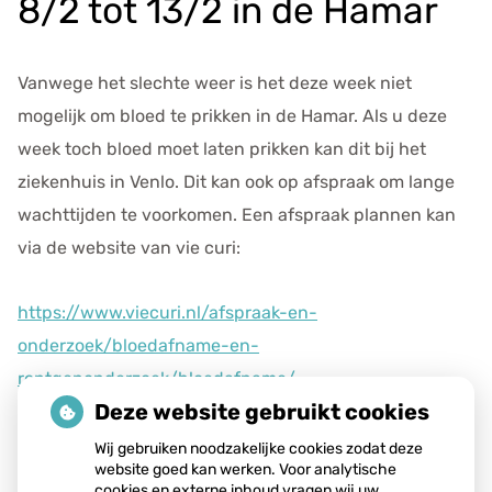
8/2 tot 13/2 in de Hamar
e
v
e
Vanwege het slechte weer is het deze week niet
n
mogelijk om bloed te prikken in de Hamar. Als u deze
s
week toch bloed moet laten prikken kan dit bij het
ziekenhuis in Venlo. Dit kan ook op afspraak om lange
wachttijden te voorkomen. Een afspraak plannen kan
via de website van vie curi:
https://www.viecuri.nl/afspraak-en-
onderzoek/bloedafname-en-
rontgenonderzoek/bloedafname/
Deze website gebruikt cookies
Publicatiedatum:
10-06-2021
Wij gebruiken noodzakelijke cookies zodat deze
website goed kan werken. Voor analytische
cookies en externe inhoud vragen wij uw