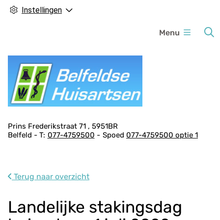
Instellingen
H
Menu
o
o
f
d
m
e
n
A
Prins Frederikstraat
71
5951BR
u
Belfeld
077-4759500
Spoed
077-4759500 optie 1
d
r
e
s
Terug naar overzicht
g
e
Landelijke stakingsdag
g