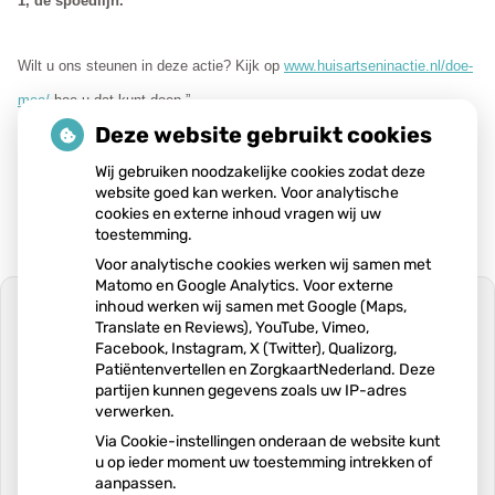
1, de spoedlijn.
Wilt u ons steunen in deze actie? Kijk op
www.huisartseninactie.nl/doe-
mee/
hoe u dat kunt doen.”
Deze website gebruikt cookies
Publicatiedatum:
21-06-2022
Wij gebruiken noodzakelijke cookies zodat deze
website goed kan werken. Voor analytische
cookies en externe inhoud vragen wij uw
toestemming.
Voor analytische cookies werken wij samen met
Matomo en Google Analytics. Voor externe
inhoud werken wij samen met Google (Maps,
Translate en Reviews), YouTube, Vimeo,
Facebook, Instagram, X (Twitter), Qualizorg,
Patiëntenvertellen en ZorgkaartNederland. Deze
U heeft geen toestemming gegeven
partijen kunnen gegevens zoals uw IP-adres
voor
externe inhoud
die nodig is om dit
verwerken.
te zien.
Via Cookie-instellingen onderaan de website kunt
Cookie-instellingen wijzigen
u op ieder moment uw toestemming intrekken of
aanpassen.