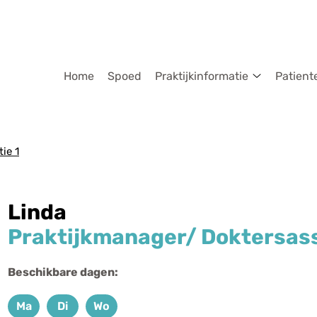
dmenu
Home
Spoed
Praktijkinformatie
Patient
Praktijkinf
submenu
ie 1
Linda
Praktijkmanager/ Doktersas
Beschikbare dagen:
Ma
Di
Wo
Maandag
Dinsdag
Woensdag