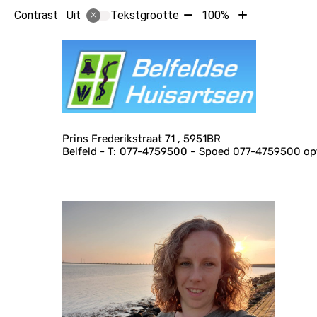
Tekst
Tekst
Contrast
Tekstgrootte
100%
Uit
verkleinen
vergroten
Hoof
met
met
10%
10%
Adresgegevens
Prins Frederikstraat
71
5951BR
Belfeld
077-4759500
Spoed
077-4759500 opt