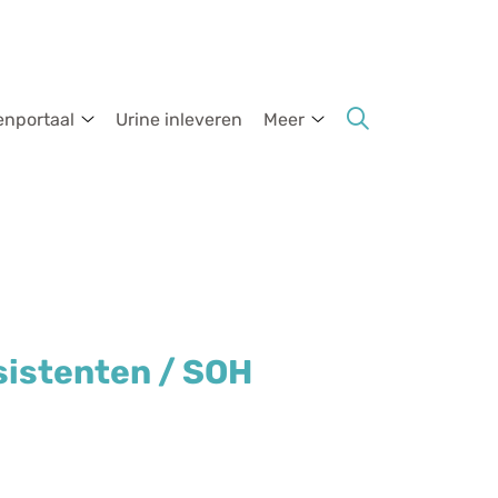
enportaal
Urine inleveren
Meer
ormatie
Patientenportaal
Meer
submenu
submenu
sistenten / SOH