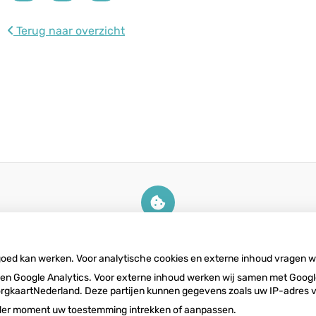
Terug naar overzicht
U heeft geen toestemming gegeven
voor
externe inhoud
die nodig is om dit
te zien.
 goed kan werken. Voor analytische cookies en externe inhoud vragen 
Cookie-instellingen wijzigen
n Google Analytics. Voor externe inhoud werken wij samen met Google
n ZorgkaartNederland. Deze partijen kunnen gegevens zoals uw IP-adres
ieder moment uw toestemming intrekken of aanpassen.