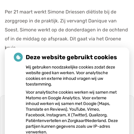
e
v
Per 21 maart werkt Simone Driessen diëtiste bij de
e
zorggroep in de praktijk. Zij vervangt Danique van
n
Soest. Simone werkt op de donderdagen in de ochtend
s
of in de middag op afspraak. Dit gaat via het Groene
kruis.
Deze website gebruikt cookies
Publicatiedatum:
04-03-2024
Wij gebruiken noodzakelijke cookies zodat deze
website goed kan werken. Voor analytische
cookies en externe inhoud vragen wij uw
toestemming.
Voor analytische cookies werken wij samen met
Matomo en Google Analytics. Voor externe
inhoud werken wij samen met Google (Maps,
Translate en Reviews), YouTube, Vimeo,
Facebook, Instagram, X (Twitter), Qualizorg,
Patiëntenvertellen en ZorgkaartNederland. Deze
U heeft geen toestemming gegeven
partijen kunnen gegevens zoals uw IP-adres
voor
externe inhoud
die nodig is om dit
verwerken.
te zien.