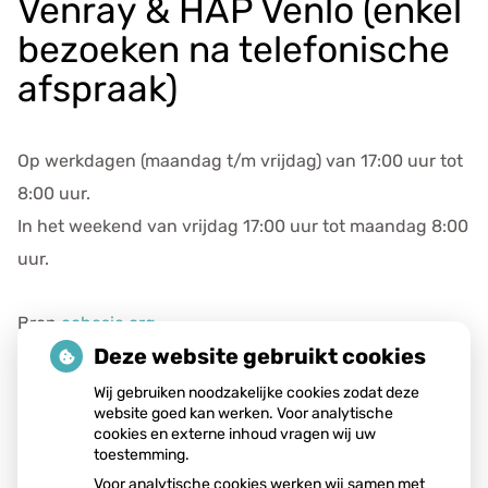
Venray & HAP Venlo (enkel
e
v
bezoeken na telefonische
e
afspraak)
n
s
Op werkdagen (maandag t/m vrijdag) van 17:00 uur tot
8:00 uur.
In het weekend van vrijdag 17:00 uur tot maandag 8:00
uur.
Bron
cohesie.org
Deze website gebruikt cookies
Publicatiedatum:
10-06-2021
Wij gebruiken noodzakelijke cookies zodat deze
website goed kan werken. Voor analytische
cookies en externe inhoud vragen wij uw
toestemming.
Voor analytische cookies werken wij samen met