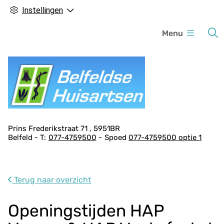
Instellingen
H
Menu
o
o
f
d
m
e
n
A
Prins Frederikstraat
71
5951BR
u
Belfeld
077-4759500
Spoed
077-4759500 optie 1
d
r
e
s
Terug naar overzicht
g
e
Openingstijden HAP
g