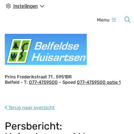
Instellingen
H
Menu
o
o
f
d
m
e
n
A
Prins Frederikstraat
71
5951BR
u
Belfeld
077-4759500
Spoed
077-4759500 optie 1
d
r
e
s
Terug naar overzicht
g
e
Persbericht:
g