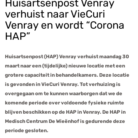
Huisartsenpost Venray
e
v
verhuist naar VieCuri
e
Venray en wordt “Corona
n
s
HAP”
Huisartsenpost (HAP) Venray verhuist maandag 30
maart naar een (tijdelijke) nieuwe locatie met een
grotere capaciteit in behandelkamers. Deze locatie
is gevonden in VieCuri Venray. Tot verhuizing is
overgegaan om te kunnen waarborgen dat we de
komende periode over voldoende fysieke ruimte
blijven beschikken op de HAP in Venray. De HAP in
Medisch Centrum De Wieënhof is gedurende deze
periode gesloten.