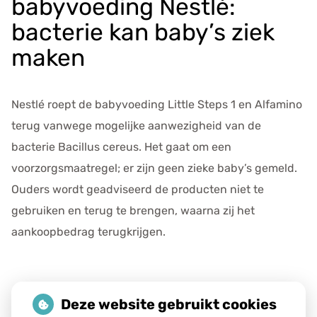
babyvoeding Nestlé:
e
v
bacterie kan baby’s ziek
e
maken
n
s
Nestlé roept de babyvoeding Little Steps 1 en Alfamino
terug vanwege mogelijke aanwezigheid van de
bacterie Bacillus cereus. Het gaat om een
voorzorgsmaatregel; er zijn geen zieke baby’s gemeld.
Ouders wordt geadviseerd de producten niet te
gebruiken en terug te brengen, waarna zij het
aankoopbedrag terugkrijgen.
Lees het hele artikel op:
Nationale zorggids
Deze website gebruikt cookies
Publicatiedatum:
06-01-2026