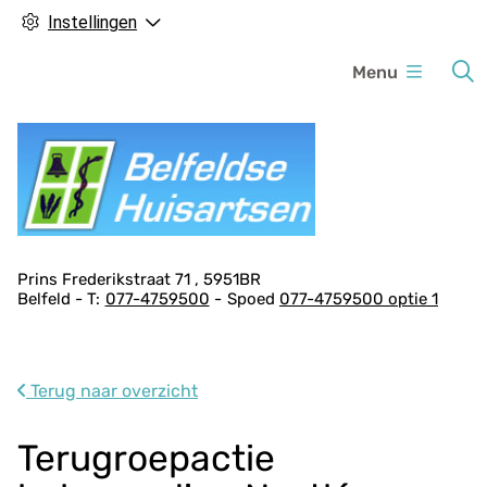
Instellingen
H
Menu
o
o
f
d
m
e
n
A
Prins Frederikstraat
71
5951BR
u
Belfeld
077-4759500
Spoed
077-4759500 optie 1
d
r
e
s
Terug naar overzicht
g
e
Terugroepactie
g