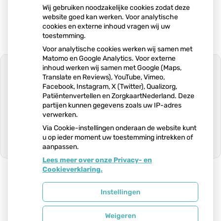
Wij gebruiken noodzakelijke cookies zodat deze
website goed kan werken. Voor analytische
cookies en externe inhoud vragen wij uw
toestemming.
Voor analytische cookies werken wij samen met
Matomo en Google Analytics. Voor externe
inhoud werken wij samen met Google (Maps,
Translate en Reviews), YouTube, Vimeo,
Facebook, Instagram, X (Twitter), Qualizorg,
Patiëntenvertellen en ZorgkaartNederland. Deze
U heeft geen toestemming gegeven
partijen kunnen gegevens zoals uw IP-adres
voor
externe inhoud
die nodig is om dit
verwerken.
te zien.
Via Cookie-instellingen onderaan de website kunt
Cookie-instellingen wijzigen
u op ieder moment uw toestemming intrekken of
aanpassen.
Ga
Lees meer over onze Privacy- en
naar
Cookieverklaring.
het
begin
van
Uw Zorg Online
|
Beheer
Instellingen
de
pagin
Weigeren
Bezoek