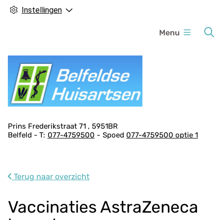
Instellingen
H
Menu
o
o
f
d
m
e
n
A
Prins Frederikstraat
71
5951BR
u
Belfeld
077-4759500
Spoed
077-4759500 optie 1
d
r
e
s
Terug naar overzicht
g
e
Vaccinaties AstraZeneca
g