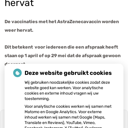
hervat
e
v
e
De vaccinaties met het AstraZenecavaccin worden
n
weer hervat.
s
Dit betekent voor iedereen die een afspraak heeft
staan op 1 april of op 29 mei dat de afspraak gewoon
doorgaat.
Deze website gebruikt cookies
Publicatiedatum:
10-06-2021
Wij gebruiken noodzakelijke cookies zodat deze
website goed kan werken. Voor analytische
cookies en externe inhoud vragen wij uw
toestemming.
Voor analytische cookies werken wij samen met
Matomo en Google Analytics. Voor externe
inhoud werken wij samen met Google (Maps,
Translate en Reviews), YouTube, Vimeo,