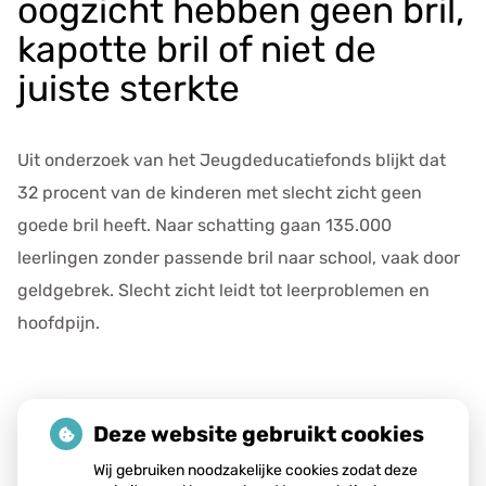
oogzicht hebben geen bril,
e
v
kapotte bril of niet de
e
juiste sterkte
n
s
Uit onderzoek van het Jeugdeducatiefonds blijkt dat
32 procent van de kinderen met slecht zicht geen
goede bril heeft. Naar schatting gaan 135.000
leerlingen zonder passende bril naar school, vaak door
geldgebrek. Slecht zicht leidt tot leerproblemen en
hoofdpijn.
Lees het hele artikel op:
Nationale zorggids
Deze website gebruikt cookies
Publicatiedatum:
12-01-2026
Wij gebruiken noodzakelijke cookies zodat deze