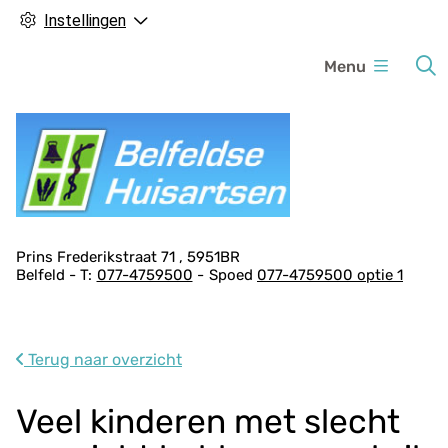
Instellingen
H
Menu
o
o
f
d
m
e
n
A
Prins Frederikstraat
71
5951BR
u
Belfeld
077-4759500
Spoed
077-4759500 optie 1
d
r
e
s
Terug naar overzicht
g
e
Veel kinderen met slecht
g