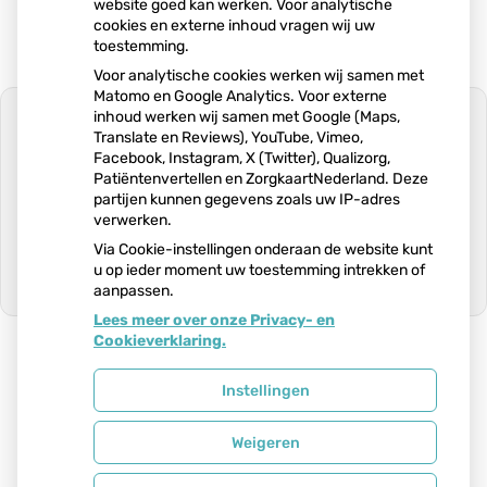
website goed kan werken. Voor analytische
cookies en externe inhoud vragen wij uw
toestemming.
Voor analytische cookies werken wij samen met
Matomo en Google Analytics. Voor externe
inhoud werken wij samen met Google (Maps,
Translate en Reviews), YouTube, Vimeo,
Facebook, Instagram, X (Twitter), Qualizorg,
Patiëntenvertellen en ZorgkaartNederland. Deze
U heeft geen toestemming gegeven
partijen kunnen gegevens zoals uw IP-adres
voor
externe inhoud
die nodig is om dit
verwerken.
te zien.
Via Cookie-instellingen onderaan de website kunt
Cookie-instellingen wijzigen
u op ieder moment uw toestemming intrekken of
aanpassen.
Ga
Lees meer over onze Privacy- en
naar
Cookieverklaring.
het
begin
van
Uw Zorg Online
|
Beheer
Instellingen
de
pagin
Weigeren
Bezoek
onze