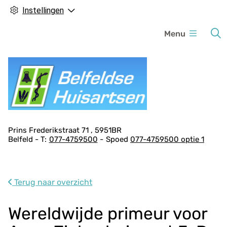
Instellingen
H
Menu
o
o
f
d
m
e
n
A
Prins Frederikstraat
71
5951BR
u
Belfeld
077-4759500
Spoed
077-4759500 optie 1
d
r
e
s
Terug naar overzicht
g
e
Wereldwijde primeur voor
g