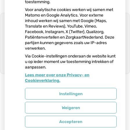
toestemming.
Voor analytische cookies werken wij samen met
Matomo en Google Analytics. Voor externe
inhoud werken wij samen met Google (Maps,
Translate en Reviews), YouTube, Vimeo,
Facebook, Instagram, X (Twitter), Qualizorg,
Patiëntenvertellen en ZorgkaartNederland. Deze
U heeft geen toestemming gegeven
partijen kunnen gegevens zoals uw IP-adres
voor
externe inhoud
die nodig is om dit
verwerken.
te zien.
Via Cookie-instellingen onderaan de website kunt
Cookie-instellingen wijzigen
u op ieder moment uw toestemming intrekken of
aanpassen.
Ga
Lees meer over onze Privacy- en
naar
Cookieverklaring.
het
begin
van
Uw Zorg Online
|
Beheer
Instellingen
de
pagin
Weigeren
Bezoek
onze
Privacy verklaring
|
Cookie-instellingen
|
Voorwaarden
facebook
Accepteren
pagina