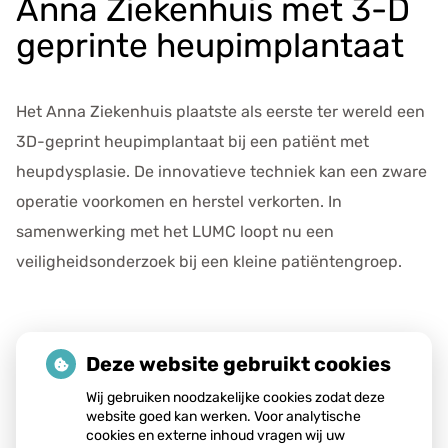
Anna Ziekenhuis met 3-D
e
v
geprinte heupimplantaat
e
n
s
Het Anna Ziekenhuis plaatste als eerste ter wereld een
3D-geprint heupimplantaat bij een patiënt met
heupdysplasie. De innovatieve techniek kan een zware
operatie voorkomen en herstel verkorten. In
samenwerking met het LUMC loopt nu een
veiligheidsonderzoek bij een kleine patiëntengroep.
Lees het hele artikel op:
Nationale zorggids
Deze website gebruikt cookies
Publicatiedatum:
19-01-2026
Wij gebruiken noodzakelijke cookies zodat deze
website goed kan werken. Voor analytische
cookies en externe inhoud vragen wij uw